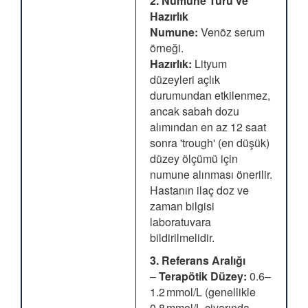
2. Numune Türü ve
Hazırlık
Numune:
Venöz serum
örneği.
Hazırlık:
Lityum
düzeyleri açlık
durumundan etkilenmez,
ancak sabah dozu
alımından en az 12 saat
sonra 'trough' (en düşük)
düzey ölçümü için
numune alınması önerilir.
Hastanın ilaç doz ve
zaman bilgisi
laboratuvara
bildirilmelidir.
3. Referans Aralığı
–
Terapötik Düzey:
0.6–
1.2 mmol/L (genellikle
0.8 mmol/L civarında