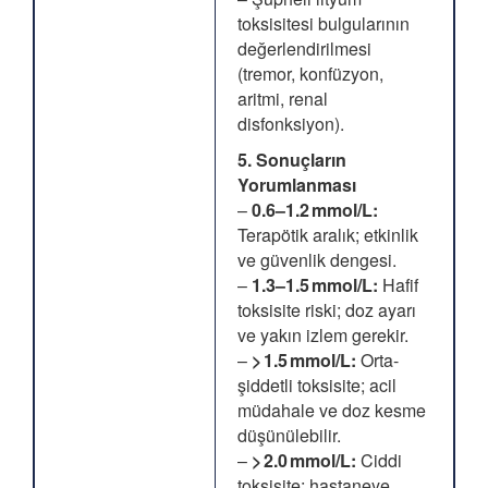
toksisitesi bulgularının
değerlendirilmesi
(tremor, konfüzyon,
aritmi, renal
disfonksiyon).
5. Sonuçların
Yorumlanması
–
0.6–1.2 mmol/L:
Terapötik aralık; etkinlik
ve güvenlik dengesi.
–
1.3–1.5 mmol/L:
Hafif
toksisite riski; doz ayarı
ve yakın izlem gerekir.
–
> 1.5 mmol/L:
Orta-
şiddetli toksisite; acil
müdahale ve doz kesme
düşünülebilir.
–
> 2.0 mmol/L:
Ciddi
toksisite; hastaneye