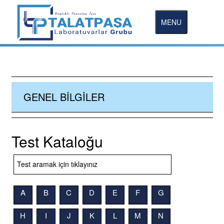
MENU
GENEL BILGILER
Test Kataloğu
A
B
C
D
E
F
G
H
I
J
K
L
M
N