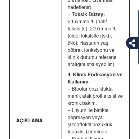
hedeflenir).
–
Toksik Düzey:
≥ 1.5 mmol/L (hafif
toksisite), ≥ 2.0 mmol/L
(ciddi toksisite riski).
(Not: Hastanın yaş,
böbrek fonksiyonu ve
klinik durumu referans
aralığını etkileyebilir.)
4. Klinik Endikasyon ve
Kullanım
– Bipolar bozuklukta
manik atak profilaksisi ve
kronik bakım.
– Lityum ile birlikte
depresyon veya
AÇIKLAMA
şizoaffektif bozukluk
tedavisi izleminde.
– Şüpheli lityum