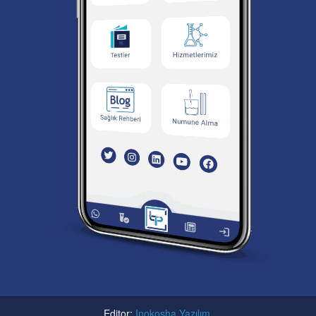
Editor:
Inokosha Yazılım
.