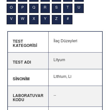
O
P
Q
R
S
T
U
V
W
X
Y
Z
#
İlaç Düzeyleri
TEST
KATEGORİSİ
Lityum
TEST ADI
Lithium, Li
SİNONİM
--
LABORATUVAR
KODU