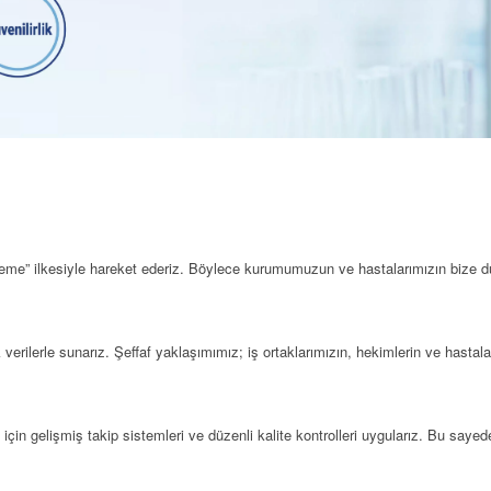
l etmeme” ilkesiyle hareket ederiz. Böylece kurumumuzun ve hastalarımızın biz
k verilerle sunarız. Şeffaf yaklaşımımız; iş ortaklarımızın, hekimlerin ve hastal
 için gelişmiş takip sistemleri ve düzenli kalite kontrolleri uygularız. Bu say