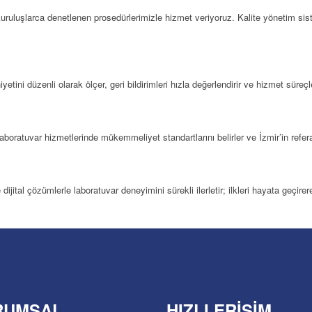
uruluşlarca denetlenen prosedürlerimizle hizmet veriyoruz. Kalite yönetim sis
ni düzenli olarak ölçer, geri bildirimleri hızla değerlendirir ve hizmet süreçleri
, laboratuvar hizmetlerinde mükemmeliyet standartlarını belirler ve İzmir’in re
jital çözümlerle laboratuvar deneyimini sürekli ilerletir; ilkleri hayata geçire
RUMSAL
HIZLI ERIŞIM