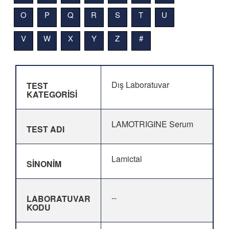
O
P
Q
R
S
T
U
V
W
X
Y
Z
#
Dış Laboratuvar
TEST
KATEGORİSİ
LAMOTRIGINE Serum
TEST ADI
Lamictal
SİNONİM
--
LABORATUVAR
KODU