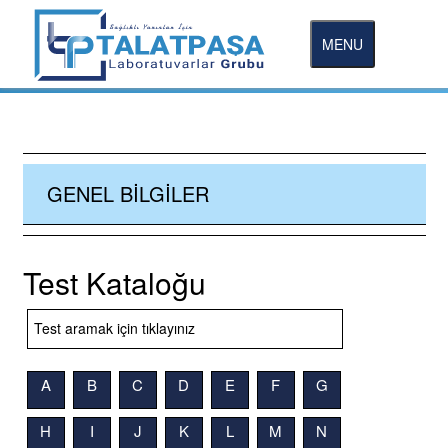
MENU
GENEL BILGILER
Test Kataloğu
A
B
C
D
E
F
G
H
I
J
K
L
M
N