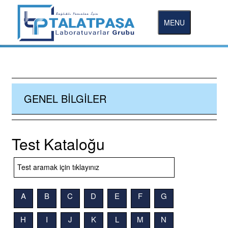
MENU
GENEL BILGILER
Test Kataloğu
A
B
C
D
E
F
G
H
I
J
K
L
M
N