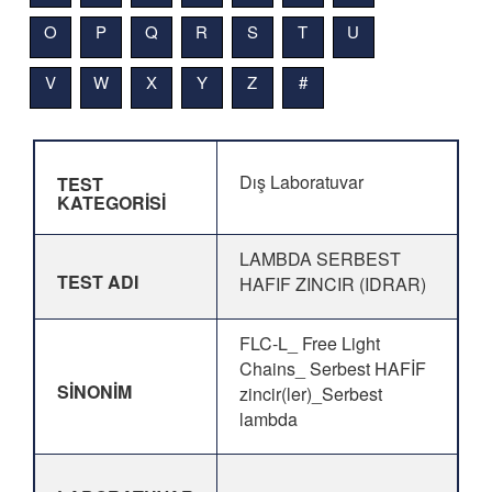
O
P
Q
R
S
T
U
V
W
X
Y
Z
#
Dış Laboratuvar
TEST
KATEGORİSİ
LAMBDA SERBEST
TEST ADI
HAFIF ZINCIR (IDRAR)
FLC-L_ Free Light
Chains_ Serbest HAFİF
SİNONİM
zincir(ler)_Serbest
lambda