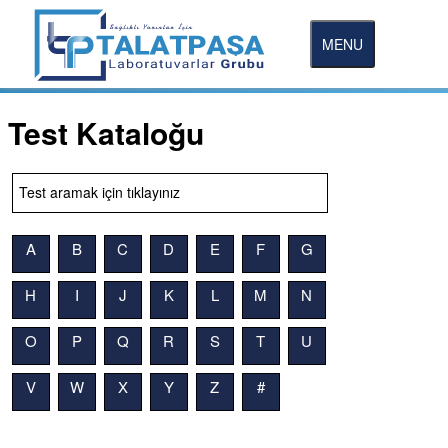
MENU
Test Kataloğu
A
B
C
D
E
F
G
H
I
J
K
L
M
N
O
P
Q
R
S
T
U
V
W
X
Y
Z
#