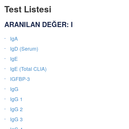
Test Listesi
ARANILAN DEĞER: I
IgA
IgD (Serum)
IgE
IgE (Total CLIA)
IGFBP-3
IgG
IgG 1
IgG 2
IgG 3