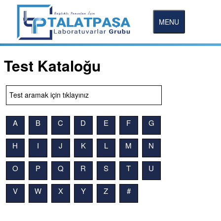
MENU
Test Kataloğu
A
B
C
D
E
F
G
H
I
J
K
L
M
N
O
P
Q
R
S
T
U
V
W
X
Y
Z
#