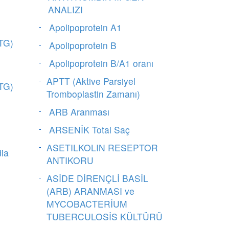
ANALIZI
Apolipoprotein A1
TG)
Apolipoprotein B
Apolipoprotein B/A1 oranı
APTT (Aktive Parsiyel
TG)
Tromboplastin Zamanı)
ARB Aranması
ARSENİK Total Saç
ASETILKOLIN RESEPTOR
dia
ANTIKORU
ASİDE DİRENÇLİ BASİL
(ARB) ARANMASI ve
MYCOBACTERİUM
TUBERCULOSİS KÜLTÜRÜ