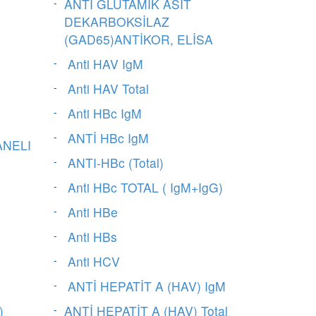
ANTİ GLUTAMİK ASİT
DEKARBOKSİLAZ
(GAD65)ANTİKOR, ELİSA
Anti HAV IgM
Anti HAV Total
Anti HBc IgM
ANTİ HBc IgM
ANELI
ANTI-HBc (Total)
Anti HBc TOTAL ( IgM+IgG)
Anti HBe
Anti HBs
Anti HCV
ANTİ HEPATİT A (HAV) IgM
)
ANTİ HEPATİT A (HAV) Total