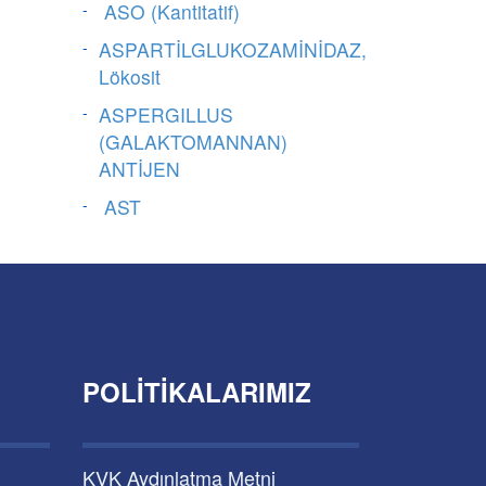
ASO (Kantitatif)
ASPARTİLGLUKOZAMİNİDAZ,
Lökosit
ASPERGILLUS
(GALAKTOMANNAN)
ANTİJEN
AST
POLITIKALARIMIZ
KVK Aydınlatma Metni