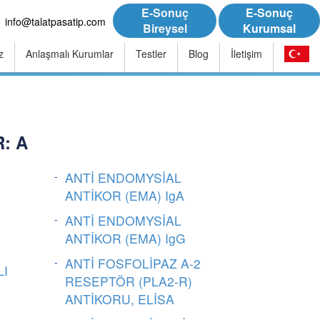
E-Sonuç
E-Sonuç
info@talatpasatip.com
Bireysel
Kurumsal
z
Anlaşmalı Kurumlar
Testler
Blog
İletişim
: A
ANTİ ENDOMYSİAL
ANTİKOR (EMA) IgA
ANTİ ENDOMYSİAL
ANTİKOR (EMA) IgG
ANTİ FOSFOLİPAZ A-2
LI
RESEPTÖR (PLA2-R)
ANTİKORU, ELİSA