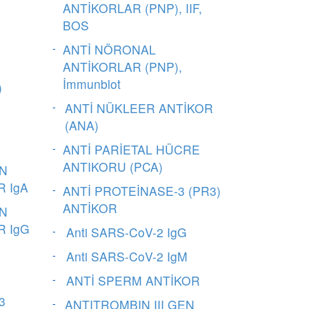
ANTİKORLAR (PNP), IIF,
BOS
ANTİ NÖRONAL
ANTİKORLAR (PNP),
İmmunblot
)
ANTİ NÜKLEER ANTİKOR
(ANA)
ANTİ PARİETAL HÜCRE
ANTIKORU (PCA)
IN
R IgA
ANTİ PROTEİNASE-3 (PR3)
ANTİKOR
IN
R IgG
Anti SARS-CoV-2 IgG
Anti SARS-CoV-2 IgM
ANTİ SPERM ANTİKOR
3
ANTITROMBIN III GEN