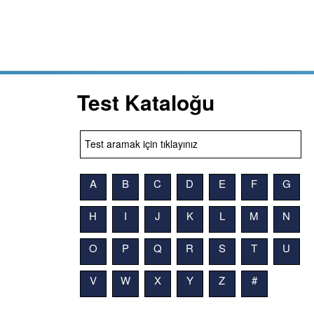
Test Kataloğu
A
B
C
D
E
F
G
H
I
J
K
L
M
N
O
P
Q
R
S
T
U
V
W
X
Y
Z
#