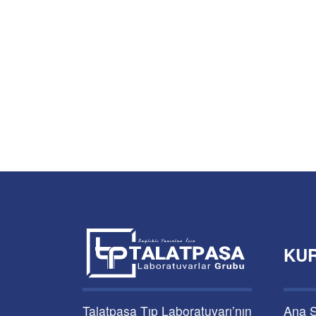
KU
Ana 
Talatpaşa Tıp Laboratuvarı’nın