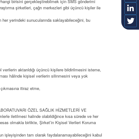
erhangi birisini gerçekleştirebilmek için SMS gönderimi
ştırma şirketleri, çağrı merkezleri gibi üçüncü kişiler ile
nın her yerindeki sunucularında saklayabileceğini, bu
erilerin aktarıldığı üçüncü kişilere bildirilmesini isteme,
ası hâlinde kişisel verilerin silinmesini veya yok
 çıkmasına itiraz etme,
TIP LABORATUVARI ÖZEL SAĞLIK HİZMETLERİ VE
e iletilmesi halinde olabildiğince kısa sürede ve her
esas olmakla birlikte, Şirket’in Kişisel Verileri Koruma
m’un işleyişinden tam olarak faydalanamayabileceğini kabul