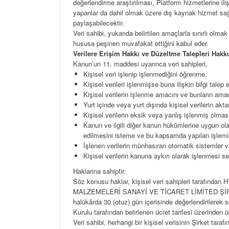
değerlendirme araştırılması, Platform hizmetlerine ili
yapanlar da dahil olmak üzere dış kaynak hizmet sağlayı
paylaşabilecektir.
Veri sahibi, yukarıda belirtilen amaçlarla sınırlı olma
hususa peşinen muvafakat ettiğini kabul eder.
Verilere
Erişim
Hakkı
ve
Düzeltme
Talepleri
Hakk
Kanun’un 11. maddesi uyarınca veri sahipleri,
Kişisel veri işlenip işlenmediğini öğrenme,
Kişisel verileri işlenmişse buna ilişkin bilgi talep
Kişisel verilerin işlenme amacını ve bunların ama
Yurt içinde veya yurt dışında kişisel verilerin aktar
Kişisel verilerin eksik veya yanlış işlenmiş olması
Kanun ve ilgili diğer kanun hükümlerine uygun ola
edilmesini isteme ve bu kapsamda yapılan işlemin ki
İşlenen verilerin münhasıran otomatik sistemler va
Kişisel verilerin kanuna aykırı olarak işlenmesi s
Haklarına sahiptir.
Söz konusu haklar, kişisel veri sahipleri tar
MALZEMELERİ SANAYİ VE TİCARET LİMİTED ŞİRKETİ Kişi
halükârda 30 (otuz) gün içerisinde değerlendirilerek so
Kurulu tarafından belirlenen ücret tarifesi üzerinden ü
Veri sahibi, herhangi bir kişisel verisinin Şirket ta