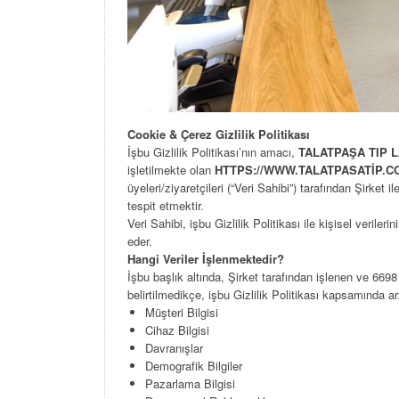
Cookie & Çerez Gizlilik Politikası
İşbu Gizlilik Politikası’nın amacı,
TALATPAŞA TIP 
işletilmekte olan
HTTPS://WWW.TALATPASATİP.C
üyeleri/ziyaretçileri (“Veri Sahibi”) tarafından Şirket i
tespit etmektir.
Veri Sahibi, işbu Gizlilik Politikası ile kişisel verile
eder.
Hangi Veriler İşlenmektedir?
İşbu başlık altında, Şirket tarafından işlenen ve 6698
belirtilmedikçe, işbu Gizlilik Politikası kapsamında a
Müşteri Bilgisi
Cihaz Bilgisi
Davranışlar
Demografik Bilgiler
Pazarlama Bilgisi