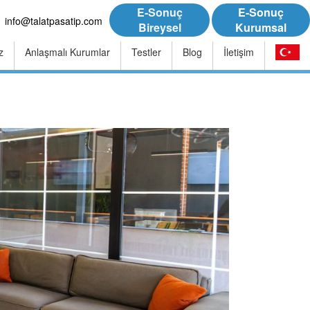
E-Sonuç
E-Sonuç
info@talatpasatip.com
Bireysel
Kurumsal
z
Anlaşmalı Kurumlar
Testler
Blog
İletişim