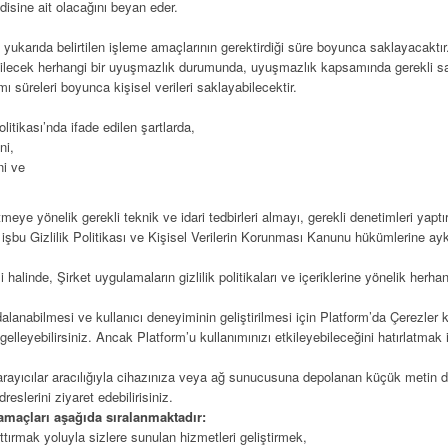
isine ait olacağını beyan eder.
i, yukarıda belirtilen işleme amaçlarının gerektirdiği süre boyunca saklayacaktır
abilecek herhangi bir uyuşmazlık durumunda, uyuşmazlık kapsamında gerekli sav
 süreleri boyunca kişisel verileri saklayabilecektir.
olitikası’nda ifade edilen şartlarda,
ni,
ni ve
e yönelik gerekli teknik ve idari tedbirleri almayı, gerekli denetimleri yaptı
leri işbu Gizlilik Politikası ve Kişisel Verilerin Korunması Kanunu hükümlerine
alinde, Şirket uygulamaların gizlilik politikaları ve içeriklerine yönelik herh
dalanabilmesi ve kullanıcı deneyiminin geliştirilmesi için Platform’da Çerezler 
ngelleyebilirsiniz. Ancak Platform’u kullanımınızı etkileyebileceğini hatırlatmak i
an tarayıcılar aracılığıyla cihazınıza veya ağ sunucusuna depolanan küçük metin 
slerini ziyaret edebilirisiniz.
amaçları
aşağıda
sıralanmaktadır:
arttırmak yoluyla sizlere sunulan hizmetleri geliştirmek,