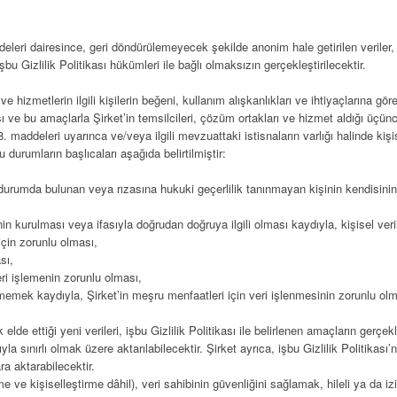
leri dairesince, geri döndürülemeyecek şekilde anonim hale getirilen veriler, 
şbu Gizlilik Politikası hükümleri ile bağlı olmaksızın gerçekleştirilecektir.
ve hizmetlerin ilgili kişilerin beğeni, kullanım alışkanlıkları ve ihtiyaçlarına gör
 ve bu amaçlarla Şirket’in temsilcileri, çözüm ortakları ve hizmet aldığı üçüncü 
maddeleri uyarınca ve/veya ilgili mevzuattaki istisnaların varlığı halinde kişise
 durumların başlıcaları aşağıda belirtilmiştir:
 durumda bulunan veya rızasına hukuki geçerlilik tanınmayan kişinin kendisin
in kurulması veya ifasıyla doğrudan doğruya ilgili olması kaydıyla, kişisel veri
için zorunlu olması,
sı,
eri işlemenin zorunlu olması,
memek kaydıyla, Şirket’in meşru menfaatleri için veri işlenmesinin zorunlu olm
rak elde ettiği yeni verileri, işbu Gizlilik Politikası ile belirlenen amaçların gerçe
sınırlı olmak üzere aktarılabilecektir. Şirket ayrıca, işbu Gizlilik Politikası’nd
ra aktarabilecektir.
irme ve kişiselleştirme dâhil), veri sahibinin güvenliğini sağlamak, hileli ya da 