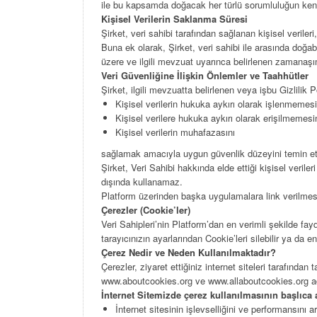
ile bu kapsamda doğacak her türlü sorumluluğun kend
Kişisel
Verilerin
Saklanma
Süresi
Şirket, veri sahibi tarafından sağlanan kişisel veriler
Buna ek olarak, Şirket, veri sahibi ile arasında doğ
üzere ve ilgili mevzuat uyarınca belirlenen zamanaşımı
Veri
Güvenliğine
İlişkin Önlemler
ve
Taahhütler
Şirket, ilgili mevzuatta belirlenen veya işbu Gizlilik P
Kişisel verilerin hukuka aykırı olarak işlenmemesi
Kişisel verilere hukuka aykırı olarak erişilmemesi
Kişisel verilerin muhafazasını
sağlamak amacıyla uygun güvenlik düzeyini temin etmey
Şirket, Veri Sahibi hakkında elde ettiği kişisel veri
dışında kullanamaz.
Platform üzerinden başka uygulamalara link verilmesi h
Çerezler
(Cookie’ler)
Veri Sahipleri’nin Platform’dan en verimli şekilde fay
tarayıcınızın ayarlarından Cookie’leri silebilir ya da e
Çerez
Nedir
ve
Neden
Kullanılmaktadır?
Çerezler, ziyaret ettiğiniz internet siteleri tarafınd
www.aboutcookies.org ve www.allaboutcookies.org adre
İnternet
Sitemizde
çerez
kullanılmasının
başlıca
İnternet sitesinin işlevselliğini ve performansını 