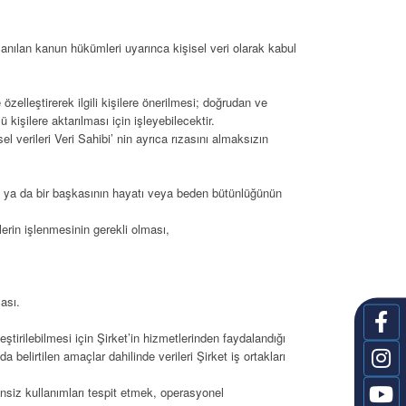
anılan kanun hükümleri uyarınca kişisel veri olarak kabul
e özelleştirerek ilgili kişilere önerilmesi; doğrudan ve
kişilere aktarılması için işleyebilecektir.
l verileri Veri Sahibi’ nin ayrıca rızasını almaksızın
in ya da bir başkasının hayatı veya beden bütünlüğünün
lerin işlenmesinin gerekli olması,
ası.
kleştirilebilmesi için Şirket’in hizmetlerinden faydalandığı
a belirtilen amaçlar dahilinde verileri Şirket iş ortakları
izinsiz kullanımları tespit etmek, operasyonel