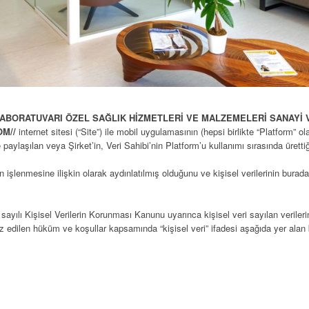
LABORATUVARI ÖZEL SAĞLIK HİZMETLERİ VE MALZEMELERİ SANAYİ V
OM//
internet sitesi (“Site”) ile mobil uygulamasının (hepsi birlikte “Platform” ola
le paylaşılan veya Şirket’in, Veri Sahibi’nin Platform’u kullanımı sırasında ürettiğ
rinin işlenmesine ilişkin olarak aydınlatılmış olduğunu ve kişisel verilerinin bura
 sayılı Kişisel Verilerin Korunması Kanunu uyarınca kişisel veri sayılan verileri
rz edilen hüküm ve koşullar kapsamında “kişisel veri” ifadesi aşağıda yer alan b