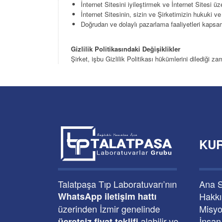
İnternet Sitesini iyileştirmek ve İnternet Sitesi üz
İnternet Sitesinin, sizin ve Şirketimizin hukuki ve
Doğrudan ve dolaylı pazarlama faaliyetleri kaps
Gizlilik
Politikasındaki
Değişiklikler
Şirket, işbu Gizlilik Politikası hükümlerini dilediği z
KU
Talatpaşa Tıp Laboratuvarı’nın
Ana 
WhatsApp iletişim hattı
Hakk
üzerinden İzmir genelinde
Misyo
alabilir ve
İnsan
ücretsiz fiyat teklifi