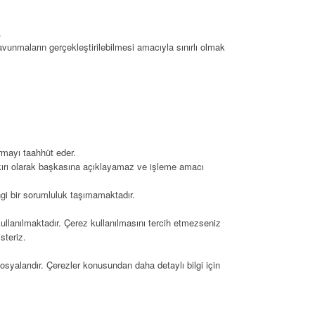
.
unmaların gerçekleştirilebilmesi amacıyla sınırlı olmak
rmayı taahhüt eder.
 aykırı olarak başkasına açıklayamaz ve işleme amacı
angi bir sorumluluk taşımamaktadır.
kullanılmaktadır. Çerez kullanılmasını tercih etmezseniz
steriz.
dosyalarıdır. Çerezler konusundan daha detaylı bilgi için