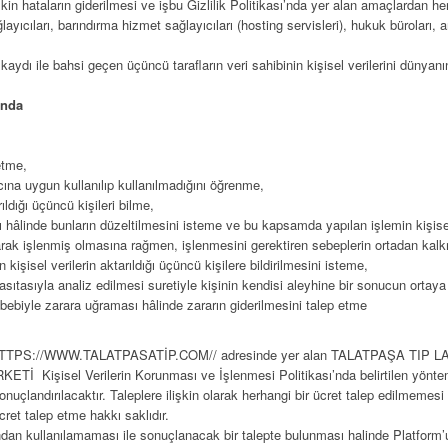
şkin hataların giderilmesi ve işbu Gizlilik Politikası’nda yer alan amaçlardan h
cıları, barındırma hizmet sağlayıcıları (hosting servisleri), hukuk büroları, ara
k kaydı ile bahsi geçen üçüncü tarafların veri sahibinin kişisel verilerini dünya
ında
 etme,
cına uygun kullanılıp kullanılmadığını öğrenme,
ıldığı üçüncü kişileri bilme,
 hâlinde bunların düzeltilmesini isteme ve bu kapsamda yapılan işlemin kişisel v
rak işlenmiş olmasına rağmen, işlenmesini gerektiren sebeplerin ortadan kalkm
şisel verilerin aktarıldığı üçüncü kişilere bildirilmesini isteme,
sıtasıyla analiz edilmesi suretiyle kişinin kendisi aleyhine bir sonucun ortaya
ebebiyle zarara uğraması hâlinde zararın giderilmesini talep etme
afından HTTPS://WWW.TALATPASATİP.COM// adresinde yer alan TALATPAŞA 
sel Verilerin Korunması ve İşlenmesi Politikası’nda belirtilen yöntemlerl
nuçlandırılacaktır. Taleplere ilişkin olarak herhangi bir ücret talep edilmemesi 
cret talep etme hakkı saklıdır.
rafından kullanılamaması ile sonuçlanacak bir talepte bulunması halinde Platfor