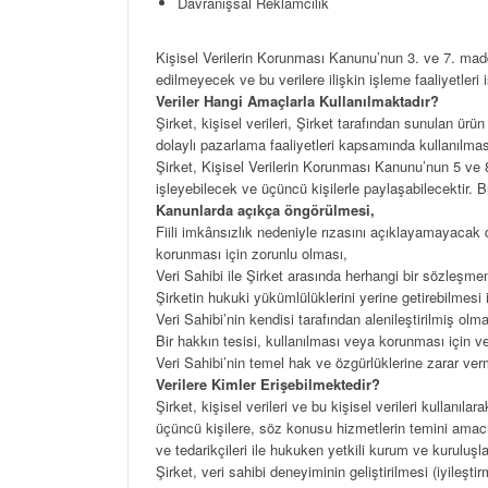
Davranışsal Reklamcılık
Kişisel Verilerin Korunması Kanunu’nun 3. ve 7. madde
edilmeyecek ve bu verilere ilişkin işleme faaliyetleri i
Veriler Hangi Amaçlarla Kullanılmaktadır?
Şirket, kişisel verileri, Şirket tarafından sunulan ürün 
dolaylı pazarlama faaliyetleri kapsamında kullanılması
Şirket, Kişisel Verilerin Korunması Kanunu’nun 5 ve 8. 
işleyebilecek ve üçüncü kişilerle paylaşabilecektir. Bu
Kanunlarda
açıkça
öngörülmesi,
Fiili imkânsızlık nedeniyle rızasını açıklayamayacak
korunması için zorunlu olması,
Veri Sahibi ile Şirket arasında herhangi bir sözleşmen
Şirketin hukuki yükümlülüklerini yerine getirebilmesi 
Veri Sahibi’nin kendisi tarafından alenileştirilmiş olma
Bir hakkın tesisi, kullanılması veya korunması için v
Veri Sahibi’nin temel hak ve özgürlüklerine zarar ver
Verilere
Kimler
Erişebilmektedir?
Şirket, kişisel verileri ve bu kişisel verileri kullanıla
üçüncü kişilere, söz konusu hizmetlerin temini amacıyla 
ve tedarikçileri ile hukuken yetkili kurum ve kuruluşla
Şirket, veri sahibi deneyiminin geliştirilmesi (iyileşt