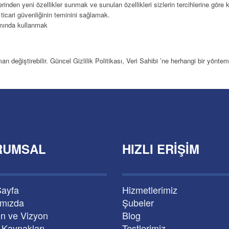
erinden yeni özellikler sunmak ve sunulan özellikleri sizlerin tercihlerine göre 
 ticari güvenliğinin teminini sağlamak.
amında kullanmak
aman değiştirebilir. Güncel Gizlilik Politikası, Veri Sahibi ’ne herhangi bir yönte
RUMSAL
HIZLI ERIŞIM
Sayfa
Hizmetlerimiz
ımızda
Şubeler
n ve Vizyon
Blog
 Kaynakları
Testlerimiz