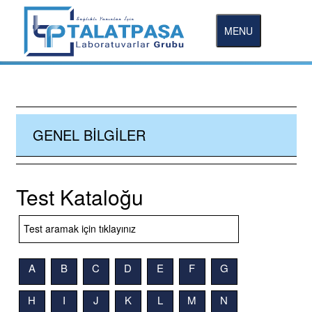
MENU
GENEL BILGILER
Test Kataloğu
A
B
C
D
E
F
G
H
I
J
K
L
M
N