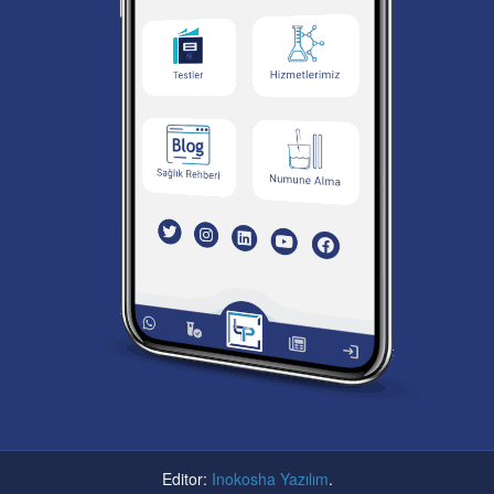
Editor:
Inokosha Yazılım
.