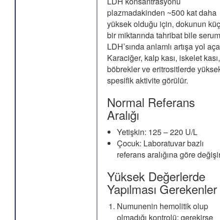
LDH konsantrasyonu
plazmadakinden ~500 kat daha
yüksek olduğu için, dokunun kü
bir miktarında tahribat bile seru
LDH’sında anlamlı artışa yol aça
Karaciğer, kalp kası, iskelet kası,
böbrekler ve eritrositlerde yükse
spesifik aktivite görülür.
Normal Referans
Aralığı
Yetişkin: 125 – 220 U/L
Çocuk: Laboratuvar bazlı
referans aralığına göre değişi
Yüksek Değerlerde
Yapılması Gerekenler
Numunenin hemolitik olup
olmadığı kontrolü; gerekirse