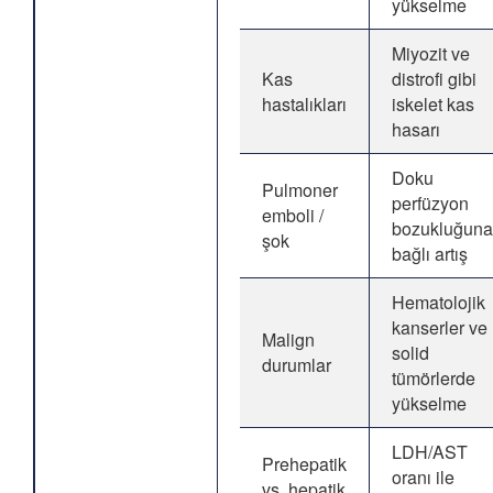
yükselme
Miyozit ve
Kas
distrofi gibi
hastalıkları
iskelet kas
hasarı
Doku
Pulmoner
perfüzyon
emboli /
bozukluğuna
şok
bağlı artış
Hematolojik
kanserler ve
Malign
solid
durumlar
tümörlerde
yükselme
LDH/AST
Prehepatik
oranı ile
vs. hepatik