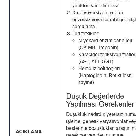
yeniden kan alınması.
Kardiyoversiyon, yoğun
egzersiz veya cerrahi geçmişi
sorgulama.
İleri tetkikler:
Miyokard enzim panelleri
(CK-MB, Troponin)
Karaciğer fonksiyon testler
(AST, ALT, GGT)
Hemoliz belirteçleri
(Haptoglobin, Retikülosit
sayımı)
Düşük Değerlerde
Yapılması Gerekenler
Düşüklük nadirdir; yetersiz num
işleme, genetik varyasyonlar ve
beslenme bozuklukları araştırılma
AÇIKLAMA
gerekirse yeniden numune