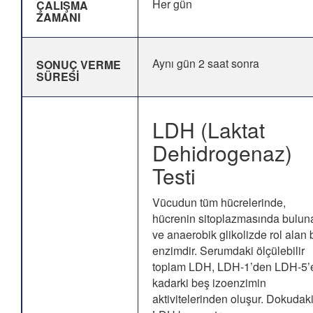
Her gün
ÇALIŞMA
ZAMANI
Aynı gün 2 saat sonra
SONUÇ VERME
SÜRESİ
LDH (Laktat
Dehidrogenaz)
Testi
Vücudun tüm hücrelerinde,
hücrenin sitoplazmasında bulun
ve anaerobik glikolizde rol alan b
enzimdir. Serumdaki ölçülebilir
toplam LDH, LDH-1’den LDH-5’
kadarki beş izoenzimin
aktivitelerinden oluşur. Dokudak