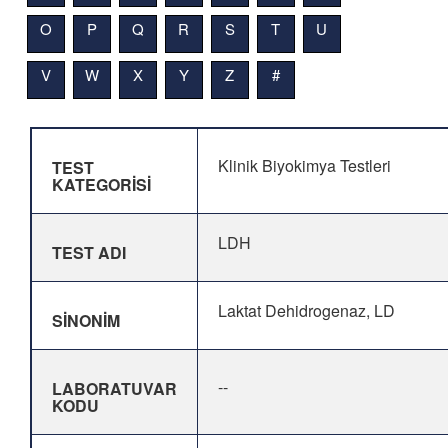
O
P
Q
R
S
T
U
V
W
X
Y
Z
#
Klinik Biyokimya Testleri
TEST
KATEGORİSİ
LDH
TEST ADI
Laktat Dehidrogenaz, LD
SİNONİM
--
LABORATUVAR
KODU